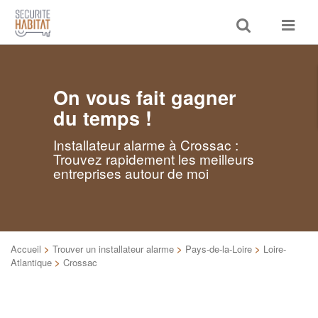
Toggle
Toggle
search
navigat
On vous fait gagner
du temps !
Installateur alarme à Crossac :
Trouvez rapidement les meilleurs
entreprises autour de moi
Accueil
>
Trouver un installateur alarme
>
Pays-de-la-Loire
>
Loire-
Atlantique
>
Crossac