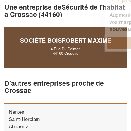
Une entreprise deSécurité de l'habitat
à Crossac (44160)
Augmentez votre
et
chiffre d'affaires
vos
tout en gagnant de
marges
!
nouveaux clients
SOCIÉTÉ BOISROBERT MAXIME
En savoir plus
4 Rue Du Dolmen
44160 Crossac
D’autres entreprises proche de
Crossac
Nantes
Saint-Herblain
Abbaretz