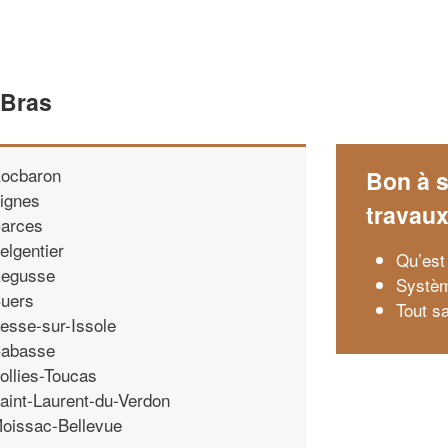
 Bras
ocbaron
Bon à s
ignes
travau
arces
elgentier
Qu’est
egusse
Système
uers
Tout s
esse-sur-Issole
abasse
ollies-Toucas
aint-Laurent-du-Verdon
oissac-Bellevue