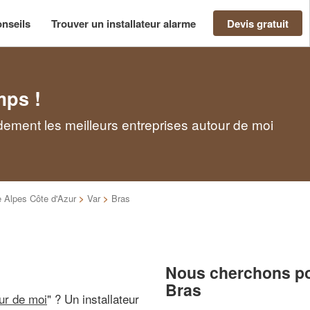
nseils
Trouver un installateur alarme
Devis gratuit
mps !
idement les meilleurs entreprises autour de moi
 Alpes Côte d'Azur
>
Var
>
Bras
Nous cherchons pou
Bras
our de moi
" ? Un installateur