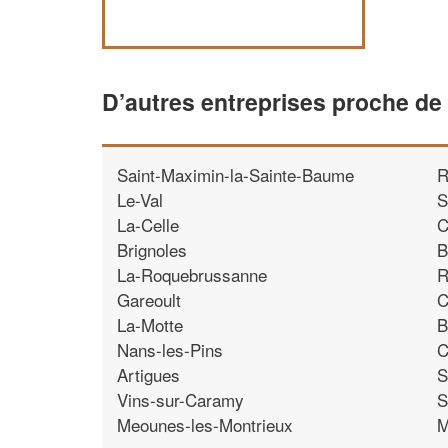
D’autres entreprises proche de
Saint-Maximin-la-Sainte-Baume
R
Le-Val
S
La-Celle
C
Brignoles
B
La-Roquebrussanne
R
Gareoult
C
La-Motte
B
Nans-les-Pins
C
Artigues
S
Vins-sur-Caramy
S
Meounes-les-Montrieux
M