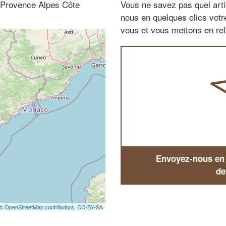
- Provence Alpes Côte
Vous ne savez pas quel arti
nous en quelques clics vot
vous et vous mettons en rela
Envoyez-nous en q
de
 ©
OpenStreetMap contributors,
CC-BY-SA