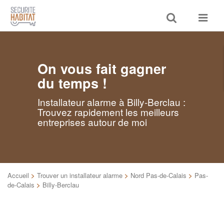
Toggle
Toggle
search
navigat
On vous fait gagner
du temps !
Installateur alarme à Billy-Berclau :
Trouvez rapidement les meilleurs
entreprises autour de moi
Accueil
>
Trouver un installateur alarme
>
Nord Pas-de-Calais
>
Pas-
de-Calais
>
Billy-Berclau