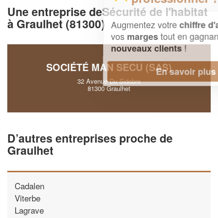
Une entreprise deSécurité de l'habitat
à Graulhet (81300)
Augmentez votre
et
chiffre d'affaires
vos
tout en gagnant de
marges
!
nouveaux clients
SOCIÉTÉ MAN SECU (SAS)
En savoir plus
32 Avenue Du Sidobre
81300 Graulhet
D’autres entreprises proche de
Graulhet
Cadalen
Viterbe
Lagrave