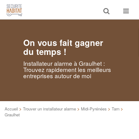
Toggle
Toggle
search
navigat
On vous fait gagner
du temps !
Installateur alarme à Graulhet :
Trouvez rapidement les meilleurs
entreprises autour de moi
Accueil
>
Trouver un installateur alarme
>
Midi-Pyrénées
>
Tarn
>
Graulhet