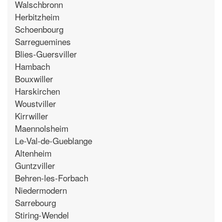
Walschbronn
Herbitzheim
Schoenbourg
Sarreguemines
Blies-Guersviller
Hambach
Bouxwiller
Harskirchen
Woustviller
Kirrwiller
Maennolsheim
Le-Val-de-Gueblange
Altenheim
Guntzviller
Behren-les-Forbach
Niedermodern
Sarrebourg
Stiring-Wendel