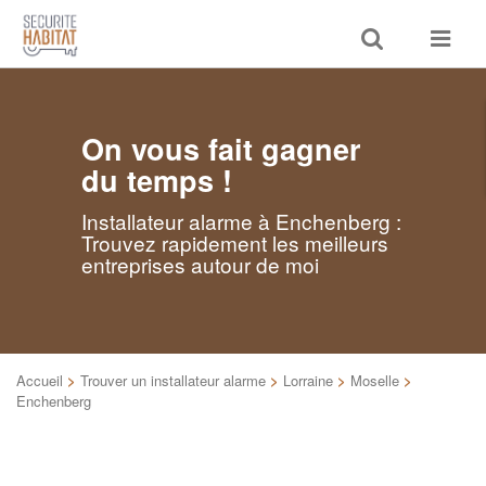
Toggle
Toggle
search
navigat
On vous fait gagner
du temps !
Installateur alarme à Enchenberg :
Trouvez rapidement les meilleurs
entreprises autour de moi
Accueil
>
Trouver un installateur alarme
>
Lorraine
>
Moselle
>
Enchenberg