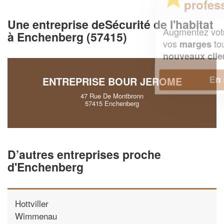
professionnel ?
Une entreprise deSécurité de l'habitat
Augmentez votre
et
chiffre d'affaires
à Enchenberg (57415)
vos
tout en gagnant de
marges
!
nouveaux clients
En savoir plus
ENTREPRISE BOUR JEROME
47 Rue De Montbronn
57415 Enchenberg
D’autres entreprises proche
d'Enchenberg
Hottviller
Wimmenau