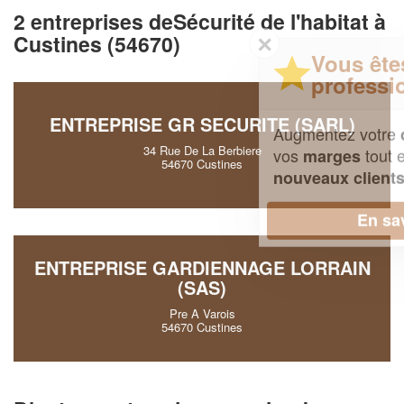
2 entreprises deSécurité de l'habitat à
Custines (54670)
✕
Vous êtes un
professionnel ?
ENTREPRISE GR SECURITE (SARL)
Augmentez votre
et
chiffre d'affaires
34 Rue De La Berbiere
vos
tout en gagnant de
marges
54670 Custines
!
nouveaux clients
En savoir plus
ENTREPRISE GARDIENNAGE LORRAIN
(SAS)
Pre A Varois
54670 Custines