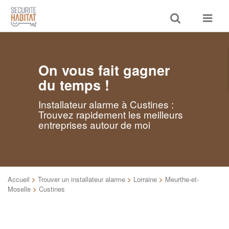
Toggle
Toggle
search
navigat
On vous fait gagner
du temps !
Installateur alarme à Custines :
Trouvez rapidement les meilleurs
entreprises autour de moi
Accueil
>
Trouver un installateur alarme
>
Lorraine
>
Meurthe-et-
Moselle
>
Custines