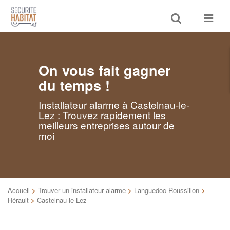
Toggle
Toggle
search
navigat
On vous fait gagner
du temps !
Installateur alarme à Castelnau-le-
Lez : Trouvez rapidement les
meilleurs entreprises autour de
moi
Accueil
>
Trouver un installateur alarme
>
Languedoc-Roussillon
>
Hérault
>
Castelnau-le-Lez