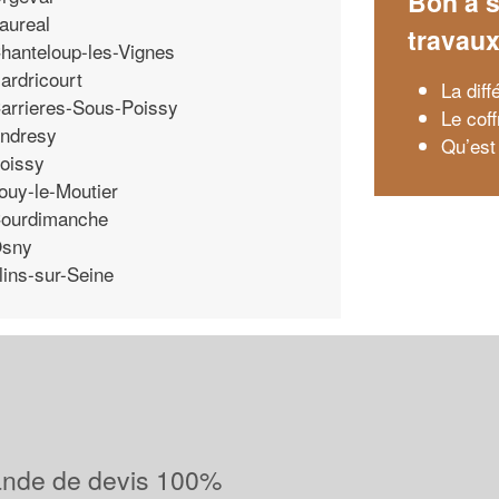
Bon à s
aureal
travau
hanteloup-les-Vignes
ardricourt
La diff
arrieres-Sous-Poissy
Le coff
ndresy
Qu’est
oissy
ouy-le-Moutier
ourdimanche
sny
lins-sur-Seine
ande de devis 100%