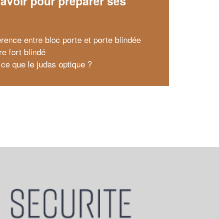
avoir pour préparer ses
x
érence entre bloc porte et porte blindée
re fort blindé
 ce que le judas optique ?