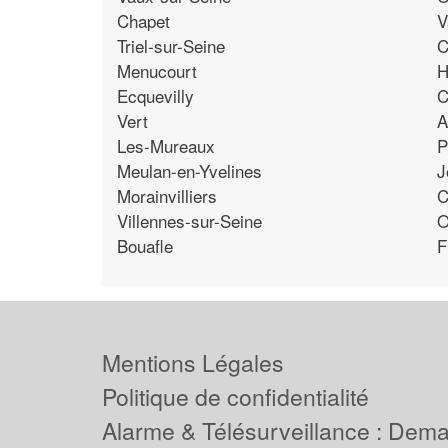
Chapet
V
Triel-sur-Seine
C
Menucourt
H
Ecquevilly
C
Vert
A
Les-Mureaux
P
Meulan-en-Yvelines
J
Morainvilliers
C
Villennes-sur-Seine
O
Bouafle
F
Mentions Légales
Politique de confidentialité
Alarme & Télésurveillance : Dem