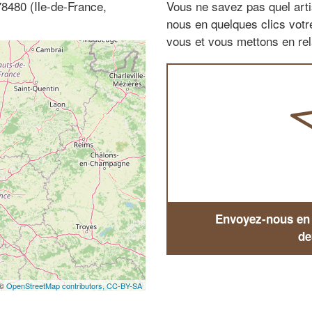
78480 (Ile-de-France,
Vous ne savez pas quel arti
nous en quelques clics vot
vous et vous mettons en rela
Envoyez-nous en q
de
 ©
OpenStreetMap contributors,
CC-BY-SA