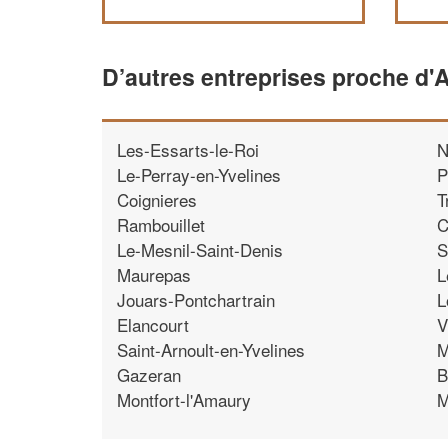
D’autres entreprises proche d'A
Les-Essarts-le-Roi
N
Le-Perray-en-Yvelines
P
Coignieres
T
Rambouillet
C
Le-Mesnil-Saint-Denis
S
Maurepas
L
Jouars-Pontchartrain
L
Elancourt
V
Saint-Arnoult-en-Yvelines
M
Gazeran
B
Montfort-l'Amaury
M