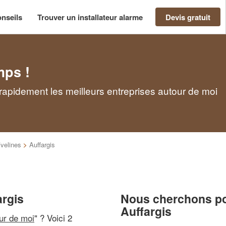
nseils
Trouver un installateur alarme
Devis gratuit
mps !
z rapidement les meilleurs entreprises autour de moi
velines
>
Auffargis
argis
Nous cherchons pou
Auffargis
our de moi
" ? Voici 2