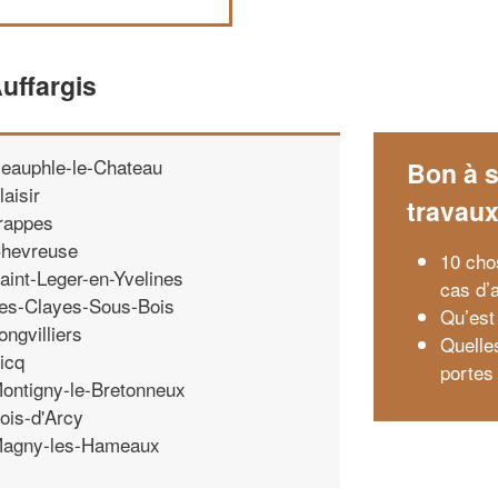
uffargis
eauphle-le-Chateau
Bon à s
laisir
travau
rappes
hevreuse
10 cho
aint-Leger-en-Yvelines
cas d’
es-Clayes-Sous-Bois
Qu’est 
ongvilliers
Quelle
icq
portes
ontigny-le-Bretonneux
ois-d'Arcy
agny-les-Hameaux