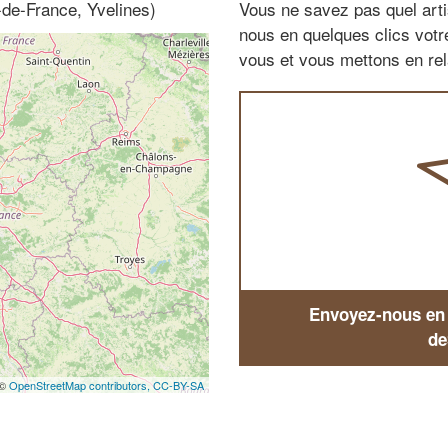
e-de-France, Yvelines)
Vous ne savez pas quel arti
nous en quelques clics vot
vous et vous mettons en rela
Envoyez-nous en q
de
 ©
OpenStreetMap contributors,
CC-BY-SA