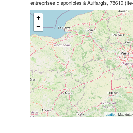
entreprises disponibles à Auffargis, 78610 (Il
+
−
Leaflet
| Map data