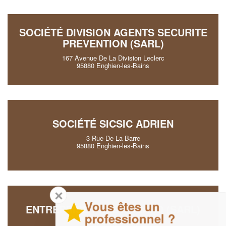
SOCIÉTÉ DIVISION AGENTS SECURITE
PREVENTION (SARL)
167 Avenue De La Division Leclerc
95880 Enghien-les-Bains
SOCIÉTÉ SICSIC ADRIEN
3 Rue De La Barre
95880 Enghien-les-Bains
✕
Vous êtes un
ENTREPRISE PRESTIGUARD (SARL)
professionnel ?
1 Boulevard Cotte