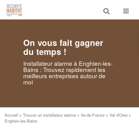
Toggle
Toggle
search
navigat
On vous fait gagner
du temps !
Installateur alarme à Enghien-les-
Bains : Trouvez rapidement les
meilleurs entreprises autour de
moi
Accueil
>
Trouver un installateur alarme
>
Ile-de-France
>
Val d'Oise
>
Enghien-les-Bains