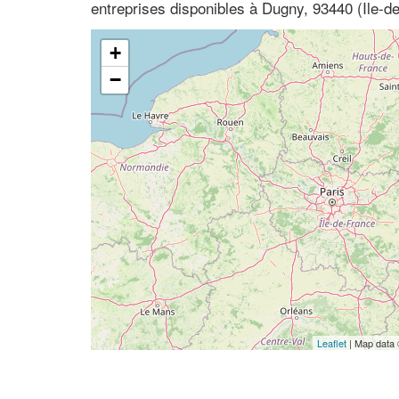
entreprises disponibles à Dugny, 93440 (Ile-d
+
−
Leaflet
| Map data