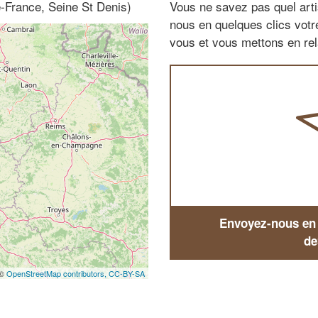
e-France, Seine St Denis)
Vous ne savez pas quel arti
nous en quelques clics vot
vous et vous mettons en rela
Envoyez-nous en q
de
 ©
OpenStreetMap contributors,
CC-BY-SA