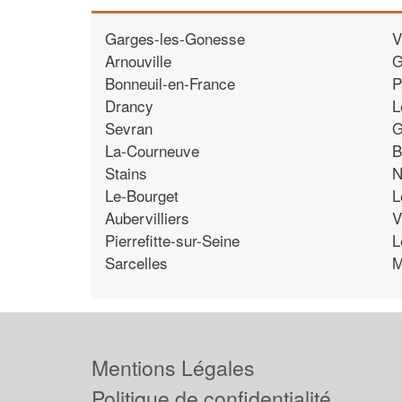
Garges-les-Gonesse
V
Arnouville
G
Bonneuil-en-France
P
Drancy
L
Sevran
G
La-Courneuve
B
Stains
N
Le-Bourget
L
Aubervilliers
V
Pierrefitte-sur-Seine
L
Sarcelles
M
Mentions Légales
Politique de confidentialité