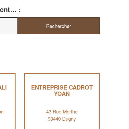
ment… :
✕
Vous êtes un
LI
ENTREPRISE CADROT
professionnel ?
YOAN
Augmentez votre
et
chiffre d'affaires
on
43 Rue Merlhe
vos
tout en gagnant de
marges
93440 Dugny
!
nouveaux clients