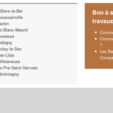
illiers-le-Bel
Bon à s
oussainville
travau
antin
e-Blanc-Mesnil
Commen
onesse
Commen
obigny
?
oisy-le-Sec
Les Bar
es-Lilas
Compar
illetaneuse
e-Pre-Saint-Gervais
ontmagny