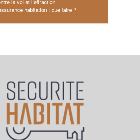
ntre le vol et l’effraction
assurance habitation : que faire ?