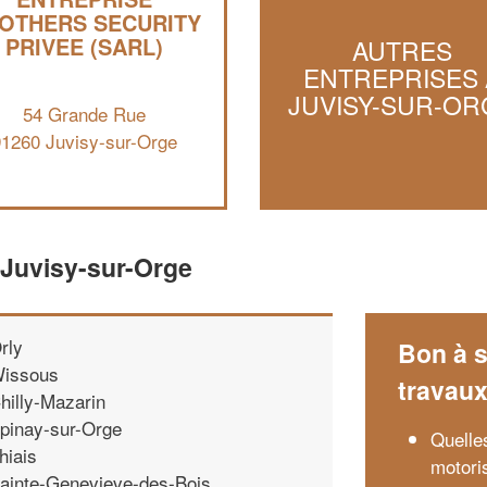
OTHERS SECURITY
PRIVEE (SARL)
AUTRES
ENTREPRISES 
JUVISY-SUR-OR
54 Grande Rue
91260 Juvisy-sur-Orge
 Juvisy-sur-Orge
rly
Bon à s
issous
travau
hilly-Mazarin
pinay-sur-Orge
Quelle
hiais
motori
ainte-Genevieve-des-Bois