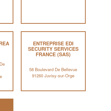
professionnel ?
Augmentez votre
et
chiffre d'affaires
vos
tout en gagnant de
marges
!
nouveaux clients
En savoir plus
REA
ENTREPRISE EDI
SECURITY SERVICES
FRANCE (SAS)
 De
58 Boulevard De Bellevue
91260 Juvisy-sur-Orge
e