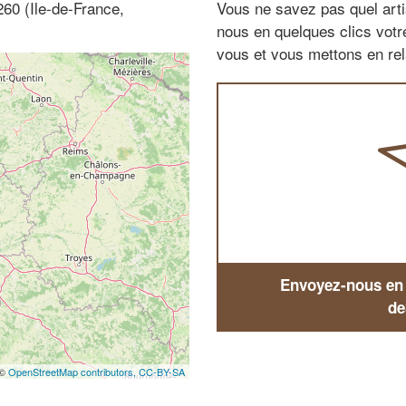
260 (Ile-de-France,
Vous ne savez pas quel arti
nous en quelques clics vot
vous et vous mettons en rela
Envoyez-nous en q
de
 ©
OpenStreetMap contributors,
CC-BY-SA