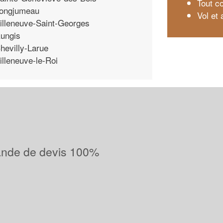
Tout co
ongjumeau
Vol et 
illeneuve-Saint-Georges
ungis
hevilly-Larue
illeneuve-le-Roi
ande de devis 100%