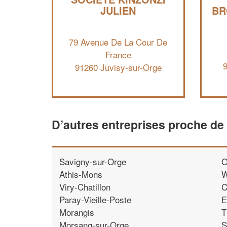
JULIEN
BR
79 Avenue De La Cour De
France
91260 Juvisy-sur-Orge
D’autres entreprises proche de
Savigny-sur-Orge
O
Athis-Mons
W
Viry-Chatillon
C
Paray-Vieille-Poste
E
Morangis
T
Morsang-sur-Orge
S