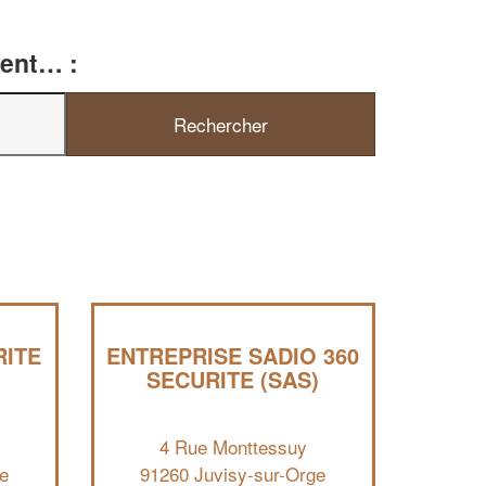
ment… :
RITE
ENTREPRISE SADIO 360
SECURITE (SAS)
✕
4 Rue Monttessuy
Vous êtes un
e
91260 Juvisy-sur-Orge