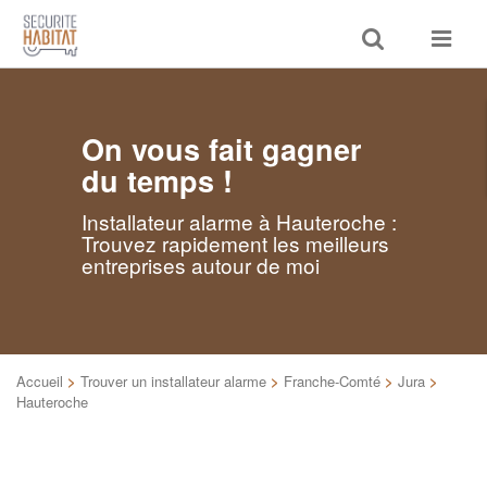
Toggle
Toggle
search
navigat
On vous fait gagner
du temps !
Installateur alarme à Hauteroche :
Trouvez rapidement les meilleurs
entreprises autour de moi
Accueil
>
Trouver un installateur alarme
>
Franche-Comté
>
Jura
>
Hauteroche