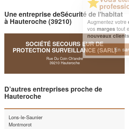
professionnel ?
Une entreprise deSécurité de l'habitat
à Hauteroche (39210)
Augmentez votre
et
chiffre d'affaires
vos
tout en gagnant de
marges
!
nouveaux clients
SOCIÉTÉ SECOURS EUR DE
En savoir plus
PROTECTION SURVEILLANCE (SARL)
Rue Du Coin Ch'andre
39210 Hauteroche
D’autres entreprises proche de
Hauteroche
Lons-le-Saunier
Montmorot