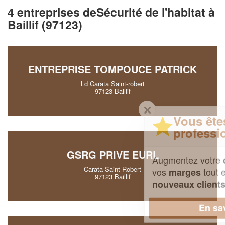
4 entreprises deSécurité de l'habitat à
Baillif (97123)
ENTREPRISE TOMPOUCE PATRICK
Ld Carata Saint-robert
97123 Baillif
✕
Vous êtes un
professionnel ?
GSRG PRIVE EURL
Augmentez votre
et
chiffre d'affaires
Carata Saint Robert
vos
tout en gagnant de
marges
97123 Baillif
!
nouveaux clients
En savoir plus