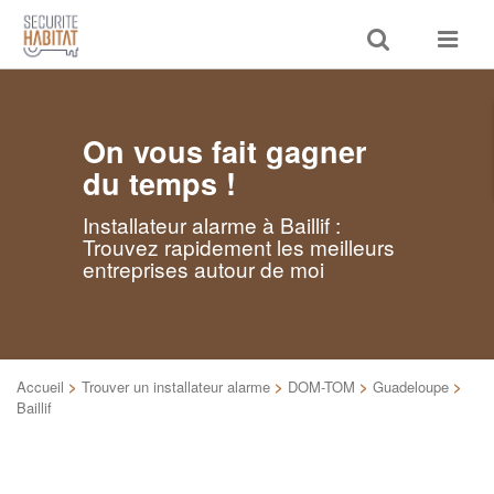
Toggle
Toggle
search
navigat
On vous fait gagner
du temps !
Installateur alarme à Baillif :
Trouvez rapidement les meilleurs
entreprises autour de moi
Accueil
>
Trouver un installateur alarme
>
DOM-TOM
>
Guadeloupe
>
Baillif