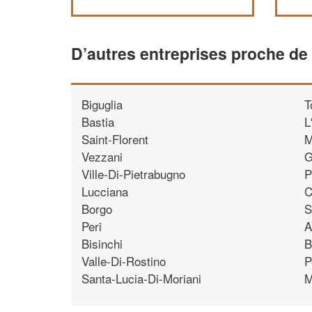
D’autres entreprises proche de 
Biguglia
T
Bastia
L
Saint-Florent
M
Vezzani
G
Ville-Di-Pietrabugno
P
Lucciana
C
Borgo
S
Peri
A
Bisinchi
B
Valle-Di-Rostino
P
Santa-Lucia-Di-Moriani
M