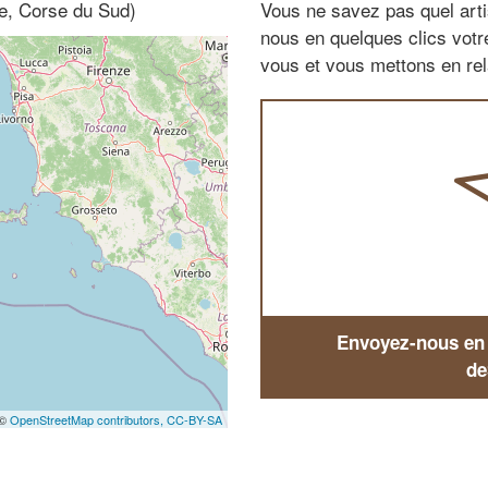
se, Corse du Sud)
Vous ne savez pas quel arti
nous en quelques clics vot
vous et vous mettons en rela
Envoyez-nous en q
de
 ©
OpenStreetMap contributors,
CC-BY-SA