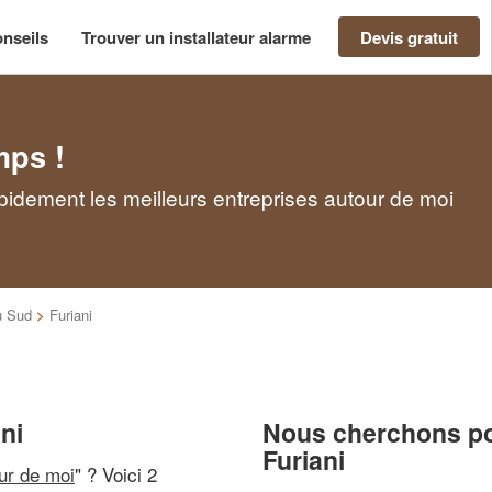
nseils
Trouver un installateur alarme
Devis gratuit
mps !
apidement les meilleurs entreprises autour de moi
u Sud
>
Furiani
ani
Nous cherchons pou
Furiani
our de moi
" ? Voici 2