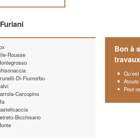
Furiani
ox
Bon à s
'ile-Rousse
travau
ontegrosso
hisonaccia
Qu’est
runelli-Di-Fiumorbo
Atouts
alvi
Peut-on
arrola-Carcopino
fa
astelicaccia
etreto-Bicchisano
onte