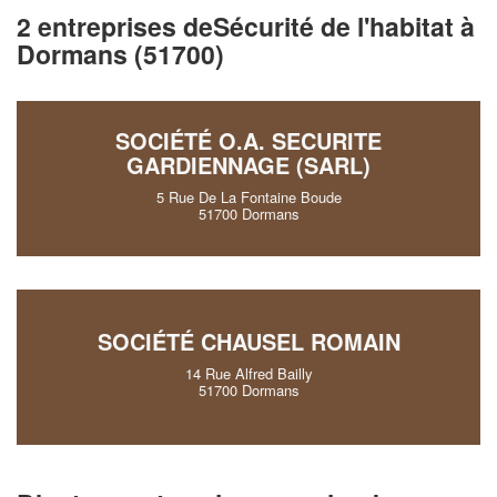
2 entreprises deSécurité de l'habitat à
✕
Vous êtes un
Dormans (51700)
professionnel ?
Augmentez votre
e
chiffre d'affaires
SOCIÉTÉ O.A. SECURITE
vos
tout en gagnant de
GARDIENNAGE (SARL)
marges
!
nouveaux clients
5 Rue De La Fontaine Boude
51700 Dormans
En savoir plus
SOCIÉTÉ CHAUSEL ROMAIN
14 Rue Alfred Bailly
51700 Dormans