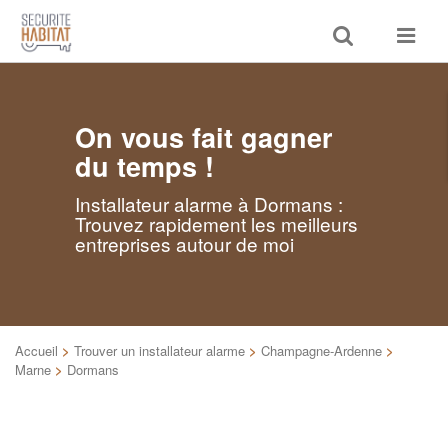
Toggle
Toggle
search
navigat
On vous fait gagner
du temps !
Installateur alarme à Dormans :
Trouvez rapidement les meilleurs
entreprises autour de moi
Accueil
>
Trouver un installateur alarme
>
Champagne-Ardenne
>
Marne
>
Dormans