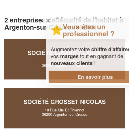
2 entreprises deSécurité de l'habitat à
✕
Vous êtes un
Argenton-sur-Creuse (36200)
professionnel ?
Augmentez votre
et
chiffre d'affaires
SOCIÉTÉ GIBARD CLAUDE
vos
tout en gagnant de
marges
2 Rue Des Castors
!
nouveaux clients
36200 Argenton-sur-Creuse
En savoir plus
SOCIÉTÉ GROSSET NICOLAS
18 Rue Mis Et Thiennot
36200 Argenton-sur-Creuse