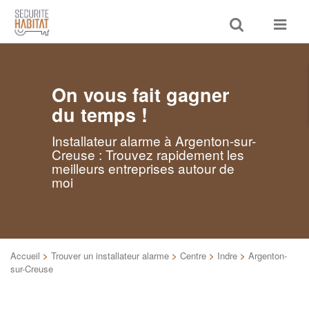
Toggle
Toggle
search
navigat
On vous fait gagner
du temps !
Installateur alarme à Argenton-sur-
Creuse : Trouvez rapidement les
meilleurs entreprises autour de
moi
Accueil
>
Trouver un installateur alarme
>
Centre
>
Indre
>
Argenton-
sur-Creuse