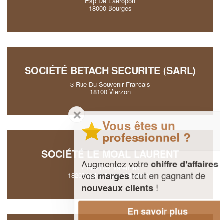
Esp De L'aeroport
18000 Bourges
SOCIÉTÉ BETACH SECURITE (SARL)
3 Rue Du Souvenir Francais
18100 Vierzon
✕
Vous êtes un
professionnel ?
SOCIÉTÉ LE MOAL LAURENT
Augmentez votre
et
chiffre d'affaires
7 Rue Des Varennes
vos
tout en gagnant de
marges
18200 Saint-Amand-Montrond
!
nouveaux clients
En savoir plus