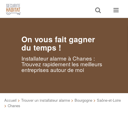
Toggle
Toggle
search
navigat
On vous fait gagner
du temps !
Installateur alarme à Chanes :
Trouvez rapidement les meilleurs
entreprises autour de moi
Accueil
>
Trouver un installateur alarme
>
Bourgogne
>
Saône-et-Loire
>
Chanes