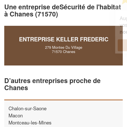
professionnel ?
Une entreprise deSécurité de l'habitat
à Chanes (71570)
Augmentez votre
et
chiffre d'affaires
vos
tout en gagnant de
marges
!
nouveaux clients
ENTREPRISE KELLER FREDERIC
En savoir plus
279 Montee Du Village
71570 Chanes
D’autres entreprises proche de
Chanes
Chalon-sur-Saone
Macon
Montceau-les-Mines