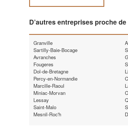
D’autres entreprises proche de 
Granville
A
Sartilly-Baie-Bocage
S
Avranches
G
Fougeres
S
Dol-de-Bretagne
L
Percy-en-Normandie
C
Marcille-Raoul
L
Miniac-Morvan
C
Lessay
Q
Saint-Malo
S
Mesnil-Roc'h
D