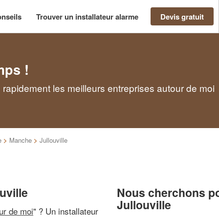
nseils
Trouver un installateur alarme
Devis gratuit
mps !
ez rapidement les meilleurs entreprises autour de moi
e
>
Manche
>
Jullouville
uville
Nous cherchons pou
Jullouville
our de moi
" ? Un installateur