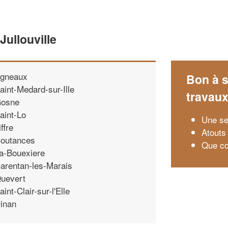
Jullouville
gneaux
Bon à s
aint-Medard-sur-Ille
travau
osne
aint-Lo
Une se
iffre
Atouts
outances
Que co
a-Bouexiere
arentan-les-Marais
uevert
aint-Clair-sur-l'Elle
inan