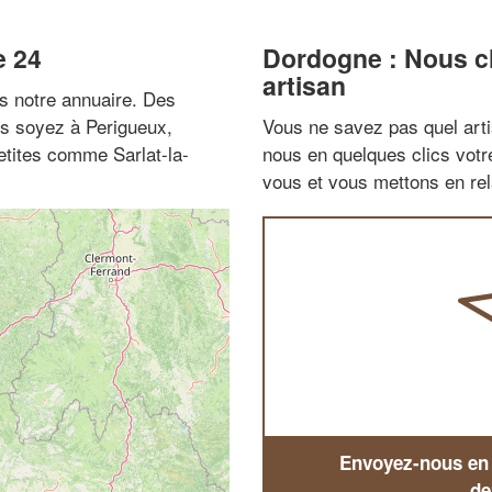
e 24
Dordogne : Nous ch
artisan
 notre annuaire. Des
us soyez à Perigueux,
Vous ne savez pas quel arti
etites comme Sarlat-la-
nous en quelques clics vot
vous et vous mettons en rela
Envoyez-nous en q
de