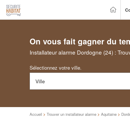
Co
On vous fait gagner du te
Installateur alarme Dordogne (24) : Trou
Sélectionnez votre ville.
Accueil
>
Trouver un installateur alarme
>
Aquitaine
>
Dord