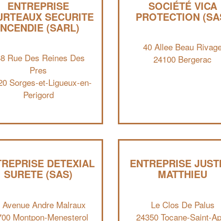
ENTREPRISE
SOCIÉTÉ VICA
URTEAUX SECURITE
PROTECTION (SA
INCENDIE (SARL)
40 Allee Beau Rivag
38 Rue Des Reines Des
24100 Bergerac
Pres
20 Sorges-et-Ligueux-en-
Perigord
REPRISE DETEXIAL
ENTREPRISE JUST
SURETE (SAS)
MATTHIEU
 Avenue Andre Malraux
Le Clos De Palus
700 Montpon-Menesterol
24350 Tocane-Saint-Ap