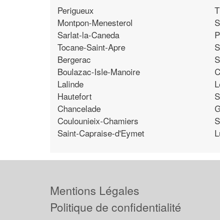
Perigueux
T
Montpon-Menesterol
S
Sarlat-la-Caneda
P
Tocane-Saint-Apre
S
Bergerac
S
Boulazac-Isle-Manoire
C
Lalinde
L
Hautefort
S
Chancelade
G
Coulounieix-Chamiers
S
Saint-Capraise-d'Eymet
L
Mentions Légales
Politique de confidentialité