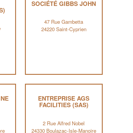
SOCIÉTÉ GIBBS JOHN
✕
S)
Vous êtes un
professionnel ?
47 Rue Gambetta
e
24220 Saint-Cyprien
Augmentez votre
et
chiffre d'affaires
vos
tout en gagnant de
marges
!
nouveaux clients
En savoir plus
INE
ENTREPRISE AGS
FACILITIES (SAS)
2 Rue Alfred Nobel
re
24330 Boulazac-Isle-Manoire