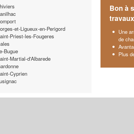
hiviers
Bon à s
anilhac
travau
omport
orges-et-Ligueux-en-Perigord
Une ar
aint-Priest-les-Fougeres
de cha
ales
Avanta
e-Bugue
Plus d
aint-Martial-d'Albarede
ardonne
aint-Cyprien
usignac