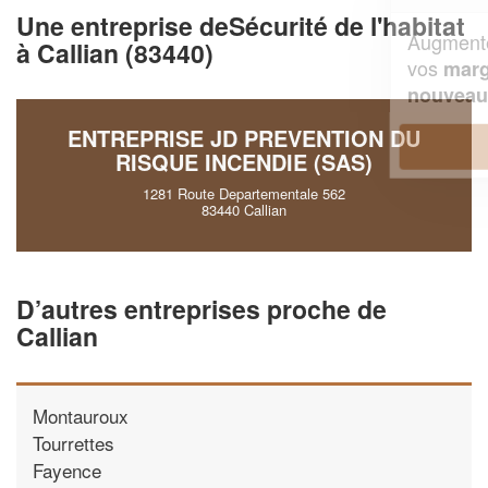
Une entreprise deSécurité de l'habitat
Augmentez votre
et
chiffre d'affaires
à Callian (83440)
vos
tout en gagnant de
marges
!
nouveaux clients
ENTREPRISE JD PREVENTION DU
En savoir plus
RISQUE INCENDIE (SAS)
1281 Route Departementale 562
83440 Callian
D’autres entreprises proche de
Callian
Montauroux
Tourrettes
Fayence