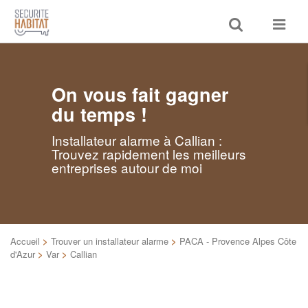
Toggle
Toggle
search
navigat
On vous fait gagner
du temps !
Installateur alarme à Callian :
Trouvez rapidement les meilleurs
entreprises autour de moi
Accueil
>
Trouver un installateur alarme
>
PACA - Provence Alpes Côte
d'Azur
>
Var
>
Callian