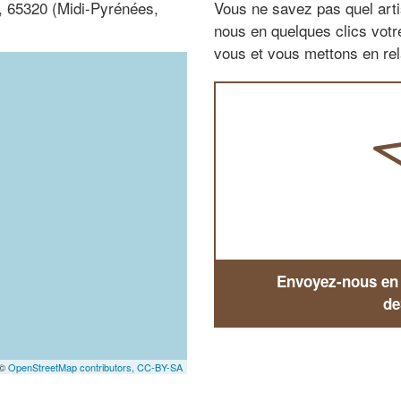
z, 65320 (Midi-Pyrénées,
Vous ne savez pas quel arti
nous en quelques clics vot
vous et vous mettons en rela
Envoyez-nous en q
de
 ©
OpenStreetMap contributors,
CC-BY-SA