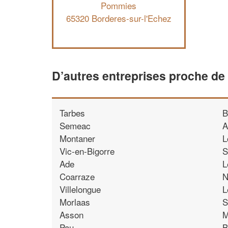
Pommies
65320 Borderes-sur-l'Echez
D’autres entreprises proche de
Tarbes
B
Semeac
A
Montaner
L
Vic-en-Bigorre
S
Ade
L
Coarraze
N
Villelongue
L
Morlaas
S
Asson
M
Pau
B