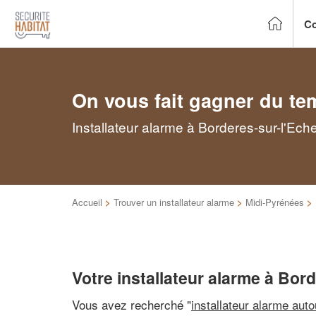
Co
On vous fait gagner du te
Installateur alarme à Borderes-sur-l'Ech
Accueil
>
Trouver un installateur alarme
>
Midi-Pyrénées
>
Votre installateur alarme à Bor
Vous avez recherché "
installateur alarme aut