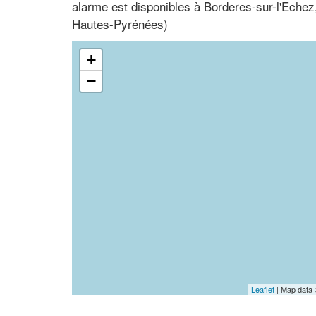
alarme est disponibles à Borderes-sur-l'Eche
Hautes-Pyrénées)
+
−
Leaflet
| Map data