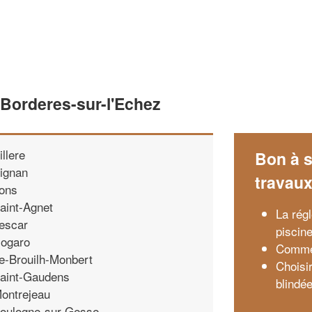
 Borderes-sur-l'Echez
illere
Bon à s
ignan
travau
ons
aint-Agnet
La rég
escar
piscin
ogaro
Commen
e-Brouilh-Monbert
Choisir
aint-Gaudens
blindé
ontrejeau
oulogne-sur-Gesse