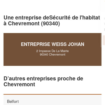
professionnel ?
Une entreprise deSécurité de l'habitat
Augmentez votre
et
chiffre d'affaires
à Chevremont (90340)
vos
tout en gagnant de
marges
!
nouveaux clients
En savoir plus
ENTREPRISE WEISS JOHAN
2 Impasse De La Mairie
90340 Chevremont
D’autres entreprises proche de
Chevremont
Belfort