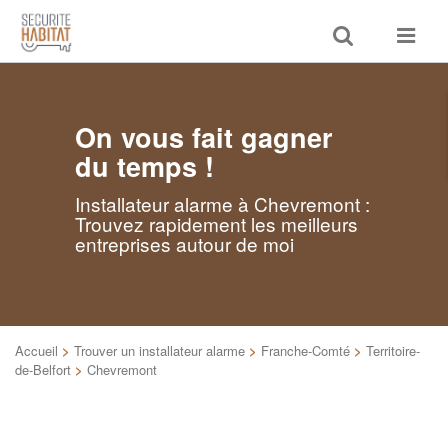
Toggle
Toggle
search
navigat
On vous fait gagner
du temps !
Installateur alarme à Chevremont :
Trouvez rapidement les meilleurs
entreprises autour de moi
Accueil
>
Trouver un installateur alarme
>
Franche-Comté
>
Territoire-
de-Belfort
>
Chevremont