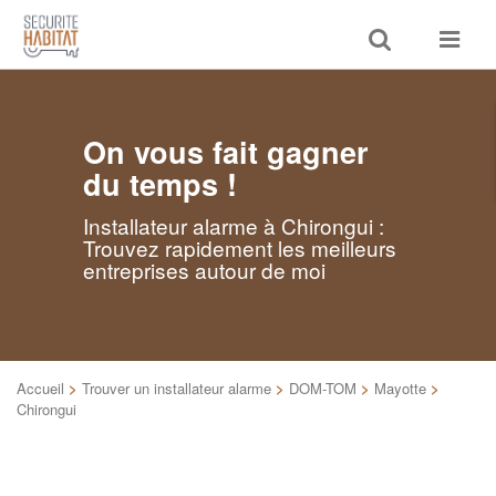
Toggle
Toggle
search
navigat
On vous fait gagner
du temps !
Installateur alarme à Chirongui :
Trouvez rapidement les meilleurs
entreprises autour de moi
Accueil
>
Trouver un installateur alarme
>
DOM-TOM
>
Mayotte
>
Chirongui