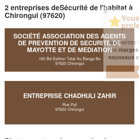
2 entreprises deSécurité de l'habitat à
✕
Chirongui (97620)
Vous êtes un
professionnel ?
SOCIÉTÉ ASSOCIATION DES AGENTS
Augmentez votre
et
chiffre d'affaires
DE PREVENTION DE SECURITE DE
MAYOTTE ET DE MEDIATION
vos
tout en gagnant de
marges
!
nouveaux clients
160 Bd Sattion Total Au Banga Be
97620 Chirongui
En savoir plus
ENTREPRISE CHADHULI ZAHIR
Rue Ppf
97620 Chirongui