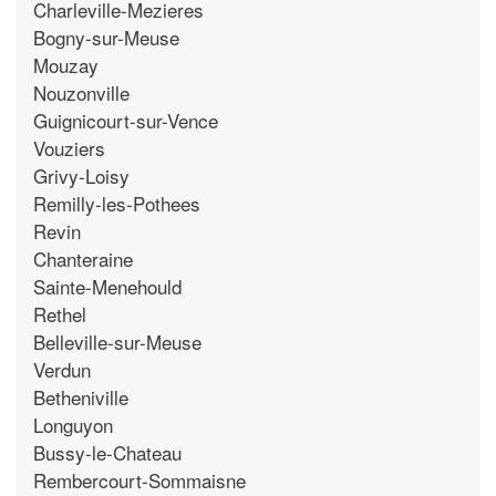
Charleville-Mezieres
Bogny-sur-Meuse
Mouzay
Nouzonville
Guignicourt-sur-Vence
Vouziers
Grivy-Loisy
Remilly-les-Pothees
Revin
Chanteraine
Sainte-Menehould
Rethel
Belleville-sur-Meuse
Verdun
Betheniville
Longuyon
Bussy-le-Chateau
Rembercourt-Sommaisne