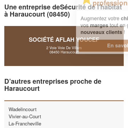
professionnel ?
Une entreprise deSécurité de l'habitat
à Haraucourt (08450)
Augmentez votre
et
chiffre d'affaires
vos
tout en gagnant de
marges
!
nouveaux clients
SOCIÉTÉ AFLAH YOUCEF
En savoir plus
2 Voie Voie De Villars
08450 Haraucourt
D’autres entreprises proche de
Haraucourt
Wadelincourt
Vivier-au-Court
La-Francheville