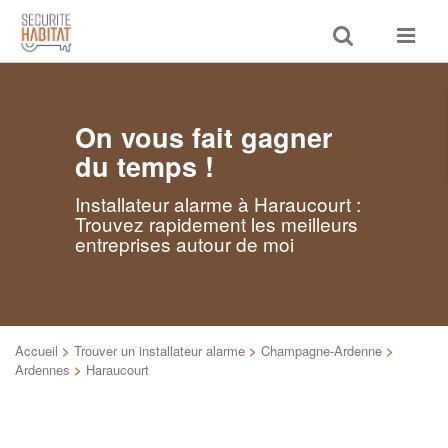
Toggle
Toggle
search
navigat
On vous fait gagner
du temps !
Installateur alarme à Haraucourt :
Trouvez rapidement les meilleurs
entreprises autour de moi
Accueil
>
Trouver un installateur alarme
>
Champagne-Ardenne
>
Ardennes
>
Haraucourt