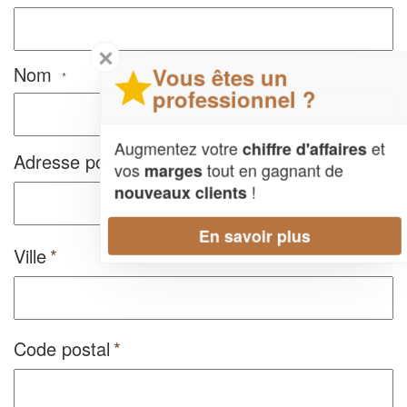
✕
Nom
Vous êtes un
*
professionnel ?
Augmentez votre
et
chiffre d'affaires
Adresse postale
vos
tout en gagnant de
marges
!
nouveaux clients
En savoir plus
Ville
Code postal