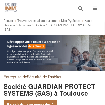
Toggle
Toggle
search
navigat
Accueil
>
Trouver un installateur alarme
>
Midi-Pyrénées
>
Haute-
Garonne
>
Toulouse
>
Société GUARDIAN PROTECT SYSTEMS
(SAS)
Entreprise deSécurité de l'habitat
Société GUARDIAN PROTECT
SYSTEMS (SAS)
à Toulouse
Il s'agit de votre entreprise ?