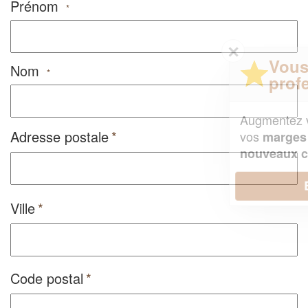
Prénom
*
✕
Vous êtes un
Nom
*
professionnel ?
Augmentez votre
et
chiffre d'affaires
Adresse postale
vos
tout en gagnant de
marges
!
nouveaux clients
En savoir plus
Ville
Code postal