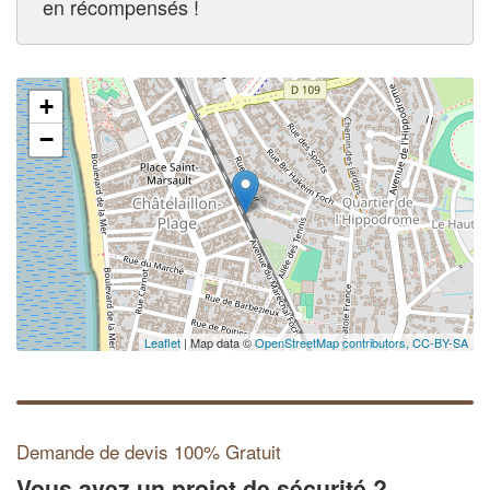
en récompensés !
+
−
Leaflet
| Map data ©
OpenStreetMap contributors,
CC-BY-SA
Demande de devis 100% Gratuit
Vous avez un projet de sécurité ?