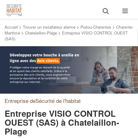
Toggle
Toggle
search
navigat
Accueil
>
Trouver un installateur alarme
>
Poitou-Charentes
>
Charente-
Maritime
>
Chatelaillon-Plage
>
Entreprise VISIO CONTROL OUEST
(SAS)
Entreprise deSécurité de l'habitat
Entreprise VISIO CONTROL
OUEST (SAS)
à Chatelaillon-
Plage