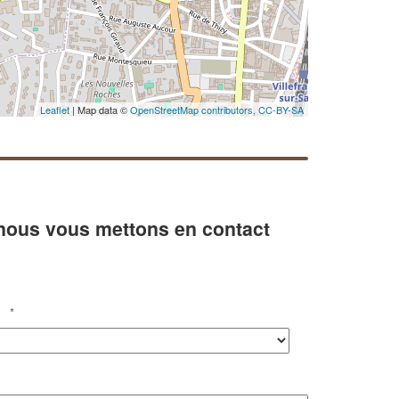
Leaflet
| Map data ©
OpenStreetMap contributors,
CC-BY-SA
 nous vous mettons en contact
*
✕
Vous êtes un
professionnel ?