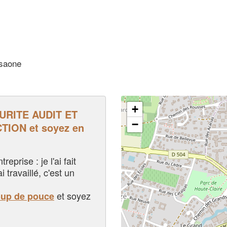
-saone
+
URITE AUDIT ET
−
ION et soyez en
eprise : je l'ai fait
i travaillé, c'est un
et soyez
oup de pouce