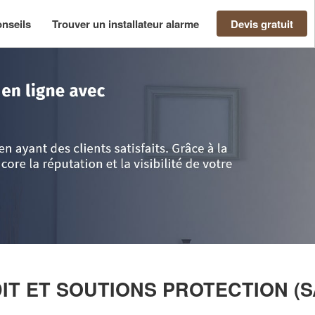
nseils
Trouver un installateur alarme
Devis gratuit
hône
>
Villefranche-sur-Saone
>
Entreprise SECURITE AUDIT ET SOUTIO
DIT ET SOUTIONS PROTECTION (