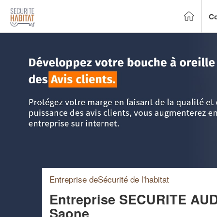
Co
Accueil
>
Trouver un installateur alarme
>
Rhône-Alpes
>
R
Entreprise deSécurité de l'habitat
Entreprise SECURITE AU
Saone