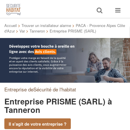
Toggle
Toggle
search
navigat
Accueil
>
Trouver un installateur alarme
>
PACA - Provence Alpes Côte
d'Azur
>
Var
>
Tanneron
>
Entreprise PRISME (SARL)
Entreprise deSécurité de l'habitat
Entreprise PRISME (SARL)
à
Tanneron
Il s'agit de votre entreprise ?