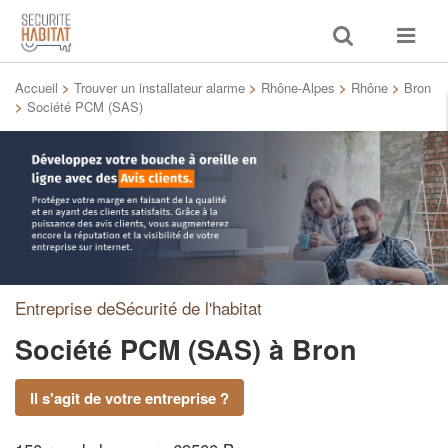
Toggle
Toggle
search
navigat
Accueil
>
Trouver un installateur alarme
>
Rhône-Alpes
>
Rhône
>
Bron
>
Société PCM (SAS)
Entreprise deSécurité de l'habitat
Société PCM (SAS)
à Bron
Il s'agit de votre entreprise ?