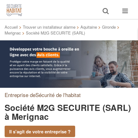
Toggle
Toggle
search
navigat
Accueil
>
Trouver un installateur alarme
>
Aquitaine
>
Gironde
>
Merignac
>
Société M2G SECURITE (SARL)
Entreprise deSécurité de l'habitat
Société M2G SECURITE (SARL)
à Merignac
Il s'agit de votre entreprise ?