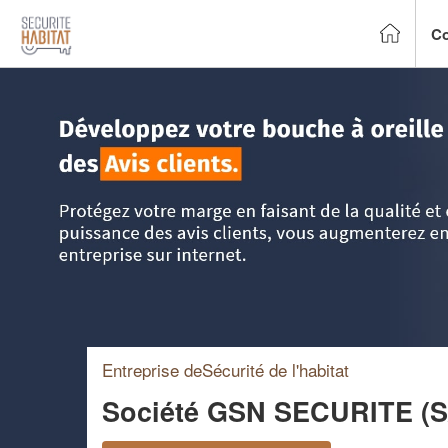
Co
Accueil
>
Trouver un installateur alarme
>
Ile-de-France
>
P
Entreprise deSécurité de l'habitat
Société GSN SECURITE (