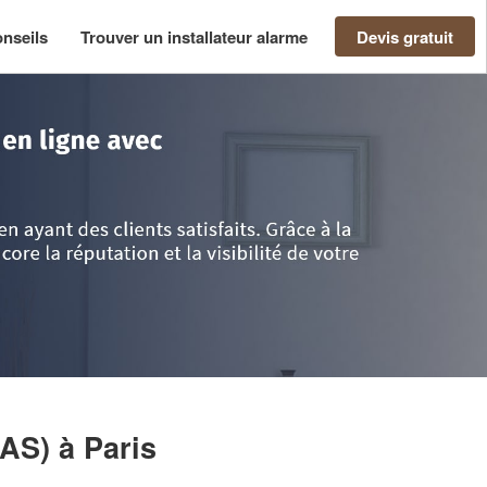
nseils
Trouver un installateur alarme
Devis gratuit
aris
>
Paris
>
Société GSN SECURITE (SAS)
SAS)
à Paris