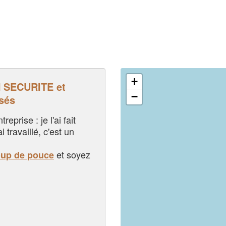
+
 SECURITE et
−
sés
eprise : je l'ai fait
i travaillé, c'est un
et soyez
oup de pouce