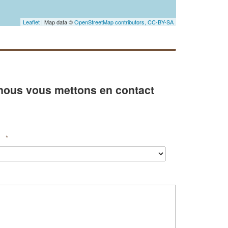
Leaflet
| Map data ©
OpenStreetMap contributors,
CC-BY-SA
 nous vous mettons en contact
*
✕
Vous êtes un
professionnel ?