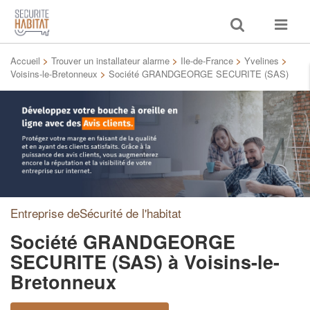
Toggle
Toggle
search
navigat
Accueil
>
Trouver un installateur alarme
>
Ile-de-France
>
Yvelines
>
Voisins-le-Bretonneux
>
Société GRANDGEORGE SECURITE (SAS)
Entreprise deSécurité de l'habitat
Société GRANDGEORGE
SECURITE (SAS)
à Voisins-le-
Bretonneux