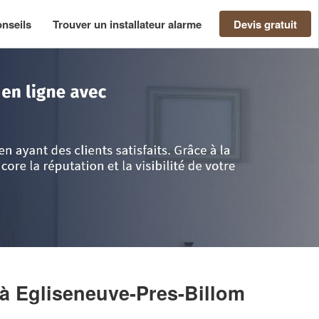
nseils
Trouver un installateur alarme
Devis gratuit
de-Dôme
>
Egliseneuve-Pres-Billom
>
Entreprise GHERBAN DAI
à Egliseneuve-Pres-Billom