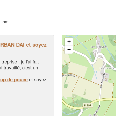
illom
+
BAN DAI et soyez
−
eprise : je l'ai fait
i travaillé, c'est un
et soyez
oup de pouce