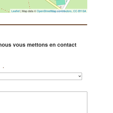
Leaflet
| Map data ©
OpenStreetMap contributors,
CC-BY-SA
 nous vous mettons en contact
*
✕
Vous êtes un
professionnel ?