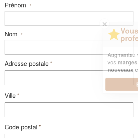
Prénom
*
✕
Vous êtes un
Nom
*
professionnel ?
Augmentez votre
et
chiffre d'affaires
vos
tout en gagnant de
marges
Adresse postale
!
nouveaux clients
En savoir plus
Ville
Code postal