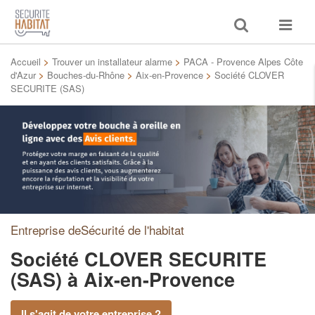
Toggle
Toggle
search
navigat
Accueil
>
Trouver un installateur alarme
>
PACA - Provence Alpes Côte
d'Azur
>
Bouches-du-Rhône
>
Aix-en-Provence
>
Société CLOVER
SECURITE (SAS)
Entreprise deSécurité de l'habitat
Société CLOVER SECURITE
(SAS)
à Aix-en-Provence
Il s'agit de votre entreprise ?