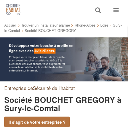
Toggle
Toggle
search
navigat
Accueil
>
Trouver un installateur alarme
>
Rhône-Alpes
>
Loire
>
Sury-
le-Comtal
>
Société BOUCHET GREGORY
Entreprise deSécurité de l'habitat
Société BOUCHET GREGORY
à
Sury-le-Comtal
Il s'agit de votre entreprise ?