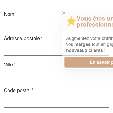
✕
Nom
*
Vous êtes un
professionnel ?
Adresse postale
Augmentez votre
et
chiffre d'affaires
vos
tout en gagnant de
marges
!
nouveaux clients
En savoir plus
Ville
Code postal