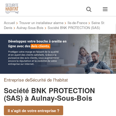
Toggle
Toggle
search
navigat
Accueil
>
Trouver un installateur alarme
>
Ile-de-France
>
Seine St
Denis
>
Aulnay-Sous-Bois
>
Société BNK PROTECTION (SAS)
Entreprise deSécurité de l'habitat
Société BNK PROTECTION
(SAS)
à Aulnay-Sous-Bois
Il s'agit de votre entreprise ?