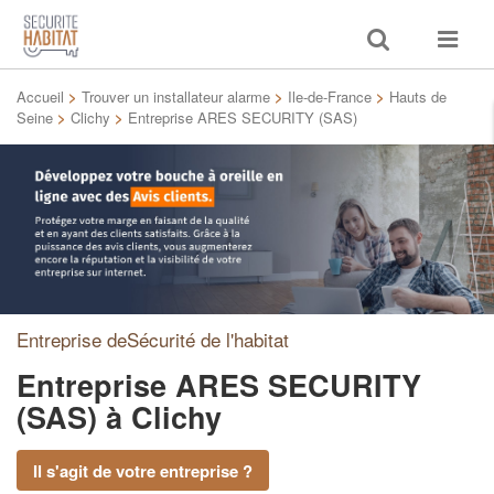
Toggle
Toggle
search
navigat
Accueil
>
Trouver un installateur alarme
>
Ile-de-France
>
Hauts de
Seine
>
Clichy
>
Entreprise ARES SECURITY (SAS)
Entreprise deSécurité de l'habitat
Entreprise ARES SECURITY
(SAS)
à Clichy
Il s'agit de votre entreprise ?