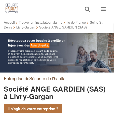
Toggle
Toggle
search
navigat
Accueil
>
Trouver un installateur alarme
>
Ile-de-France
>
Seine St
Denis
>
Livry-Gargan
>
Société ANGE GARDIEN (SAS)
Entreprise deSécurité de l'habitat
Société ANGE GARDIEN (SAS)
à Livry-Gargan
Il s'agit de votre entreprise ?