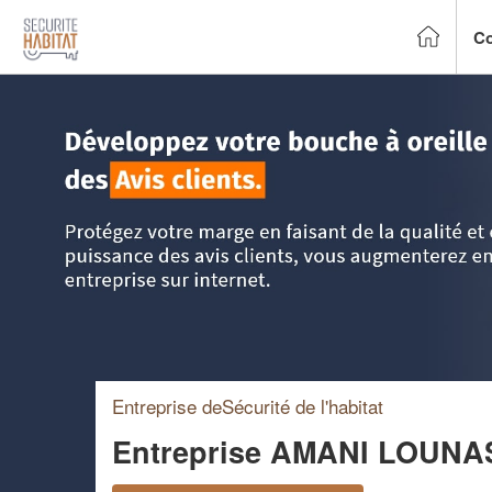
Co
Accueil
>
Trouver un installateur alarme
>
Ile-de-France
>
E
Entreprise deSécurité de l'habitat
Entreprise AMANI LOUN