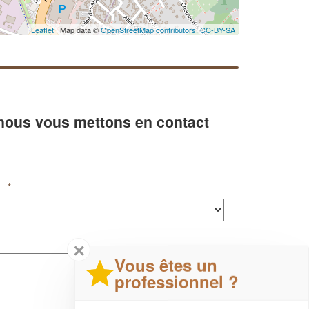
Leaflet
| Map data ©
OpenStreetMap contributors,
CC-BY-SA
 nous vous mettons en contact
*
✕
Vous êtes un
professionnel ?