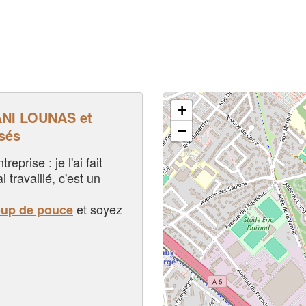
+
NI LOUNAS et
−
sés
eprise : je l'ai fait
i travaillé, c'est un
et soyez
oup de pouce