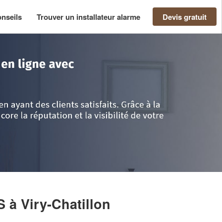
nseils
Trouver un installateur alarme
Devis gratuit
ssonne
>
Viry-Chatillon
>
Entreprise AMANI LOUNAS
AS
à Viry-Chatillon