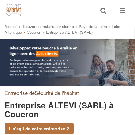
Toggle
Toggle
search
navigat
Accueil
>
Trouver un installateur alarme
>
Pays-de-la-Loire
>
Loire-
Atlantique
>
Coueron
>
Entreprise ALTEVI (SARL)
Entreprise deSécurité de l'habitat
Entreprise ALTEVI (SARL)
à
Coueron
Il s'agit de votre entreprise ?