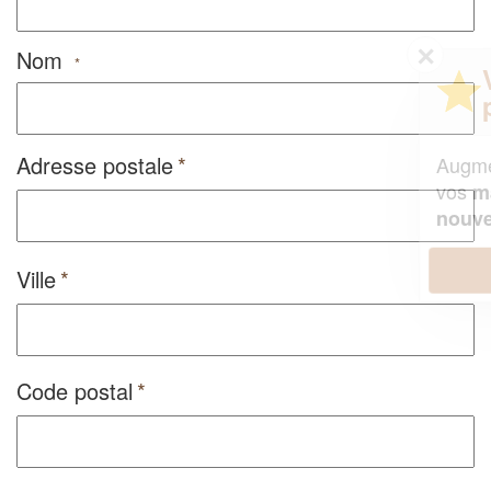
✕
Nom
*
Vous êtes un
professionnel ?
Adresse postale
Augmentez votre
et
chiffre d'affaires
vos
tout en gagnant de
marges
!
nouveaux clients
En savoir plus
Ville
Code postal