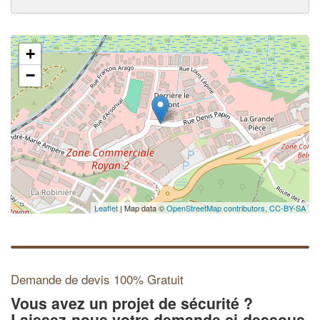
+
−
Leaflet
| Map data ©
OpenStreetMap contributors,
CC-BY-SA
Demande de devis 100% Gratuit
Vous avez un projet de sécurité ?
Laissez-nous votre demande ci-dessous