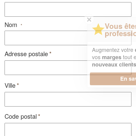
✕
Nom
Vous êtes un
*
professionnel ?
Augmentez votre
et
chiffre d'affaires
Adresse postale
vos
tout en gagnant de
marges
!
nouveaux clients
En savoir plus
Ville
Code postal