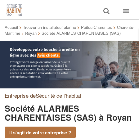
Toggle
Toggle
search
navigat
Accueil
>
Trouver un installateur alarme
>
Poitou-Charentes
>
Charente-
Maritime
>
Royan
>
Société ALARMES CHARENTAISES (SAS)
Entreprise deSécurité de l'habitat
Société ALARMES
CHARENTAISES (SAS)
à Royan
Il s'agit de votre entreprise ?