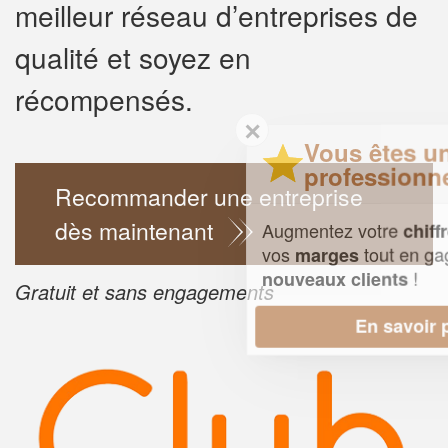
meilleur réseau d’entreprises de
qualité et soyez en
récompensés.
✕
Vous êtes un
professionnel ?
Recommander une entreprise
dès maintenant
Augmentez votre
et
chiffre d'affaires
vos
tout en gagnant de
marges
!
nouveaux clients
Gratuit et sans engagements
En savoir plus