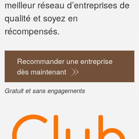
meilleur réseau d’entreprises de
qualité et soyez en
récompensés.
✕
Vous êtes un
professionnel
Recommander une entreprise
dès maintenant
Augmentez votre
chiffre 
vos
tout en gagn
marges
!
nouveaux clients
Gratuit et sans engagements
En savoir pl