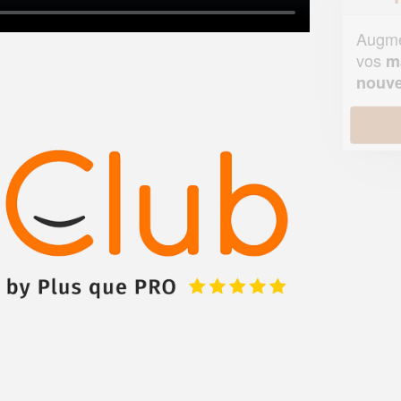
Augmentez votre
et
chiffre d'affaires
vos
tout en gagnant de
marges
!
nouveaux clients
En savoir plus