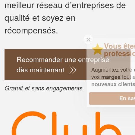
meilleur réseau d’entreprises de
qualité et soyez en
récompensés.
✕
Vous êtes un
professionnel ?
Recommander une entreprise
dès maintenant
Augmentez votre
e
chiffre d'affaires
vos
tout en gagnant de
marges
!
nouveaux clients
Gratuit et sans engagements
En savoir plus