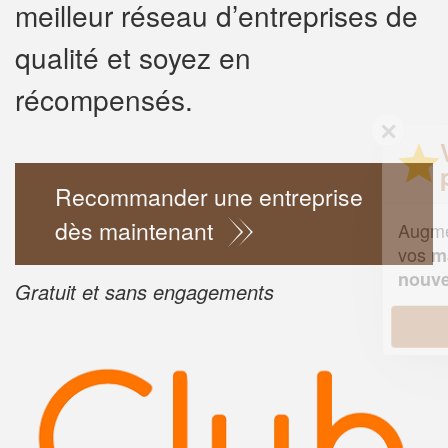
meilleur réseau d’entreprises de
qualité et soyez en
récompensés.
✕
Vous êtes un
professionnel ?
Recommander une entreprise
dès maintenant
Augmentez votre
chiffre d'affa
vos
tout en gagnant d
marges
!
nouveaux clients
Gratuit et sans engagements
En savoir plus